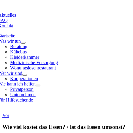
Zum
Inhalt
Aktuelles
springen
FAQ
Kontakt
tartseite
Was wir tun
Beratung
Kältebus
Kleiderkammer
Medizinische Versorgung
Wonungslosenrestaurant
Wer wir sind
Kooperationen
Wie kann ich helfen
Privatperson
Unternehmen
Für Hilfesuchende
Vor
Wie viel kostet das Essen? / Ist das Essen umsonst?