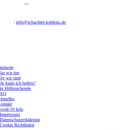
Mail
Gartenstraße
12
56070 Koblenz-Lützel
Tel.:
0261 16992
E-Mail:
:
info@schachtel-koblenz.de
Öffnungszeiten Mampf
Mo bis Sa 9.00 – 15.00 Uhr
Bürozeiten
Mo, Mi 12.00 – 15.00 Uhr
Di, Do, Fr 9.00 – 12.00 Uhr
tartseite
as wir tun
er wir sind
ie kann ich helfen?
ür Hilfesuchende
FAQ
ktuelles
ontakt
ovid-19 Info
Impressum
Datenschutzerklärung
Cookie Richtlinien