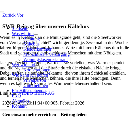
Zum
Inhalt
Toggle
springen
Zurück
Vor
Navigation
SWR-Beitrag über unseren Kältebus
Startseite
Was wir tun
Wenn es in Koblenz an die Minusgrade geht, sind die Streetworker
Beratung
vom Verein „Die Schachtel“ wichtiger denn je: Zweimal in der Woche
Kältebus
fahren Jürgen Michel und Johannes Wirtz mit ihrem Kältebus durch di
Kleiderkammer
Stadt und versorgen die obdachlosen Menschen mit dem Nötigsten.
Medizinische Versorgung
Wonungslosenrestaurant
Jacken, Decken, Suppen, Kaffee – sie verteilen, was Wärme spendet
Wer wir sind
und die Menschen auf der Straße durch die eiskalten Nächte bringt.
Kooperationen
Dabei treffen sie auf alte Bekannte, die von ihrem Schicksal erzählen,
Wie kann ich helfen?
und lernen neue Menschen kennen, die ihre Hilfe benötigen. Denn
Privatperson
wenn es kalt wird, kann alles Wärmende lebenserhaltend sein.
Unternehmen
Für Hilfesuchende
Link zum
VIDEO BEITRAG
FAQ
Aktuelles
2026-03-09T20:11:34+00:00
5. Februar 2026
|
Kontakt
Gemeinsam mehr erreichen – Beitrag teilen
Facebook
X
Reddit
WhatsApp
Telegram
Tumblr
Pinterest
E-
Die Schachtel e. V.